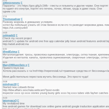
00:42
100otzyvovru
E
Паразиты - это https://goo.gl/gJc1Wb - глисты и гельмиты и другие черви. Они портят
по едают его изнутри, портят его печень, почки, лёгкие, грудь и даже глаза. Они
одним сло
17:11
Thomasadvar
E
Развожу морковь в домашних условиях.
хотел бы побольше узнать об этом бизнесе если кто то разводит морковки дома. п
https://vk.com/yurik9
14:30
zelmadd2
E
Check my recent project
android 5 1 update for android one free app calendar jelly bean android features android
http://adult.android.ma
11:52
ilfredEvima
E
Металлоизделия: тросы, проволока оцинкованная, электроды, сетка тканая, крепежн
Изделия из металла: канаты, проволока оцинкованная, сварочные электроды, сетка 
08:59
Mary1990upsSeiv e
E
Приветствую вас
Хотела рассказать о <a href=http://neperestali.ru/>травяные средства от бессоницы</
Меня действительно перестала мучить бессоница. Это просто чудо!
23:38
mindyas18
E
Started new cobweb throw
http://bbw.affairs.sexchata.webcam/?post-evelin
inspector xxxx cp xxxx stories young busty girls xxxx hq xxxx tubes vids fayher catches
21:33
latonyacx3
E
My revitalized time
free android games for download sex online game android google traduction application a