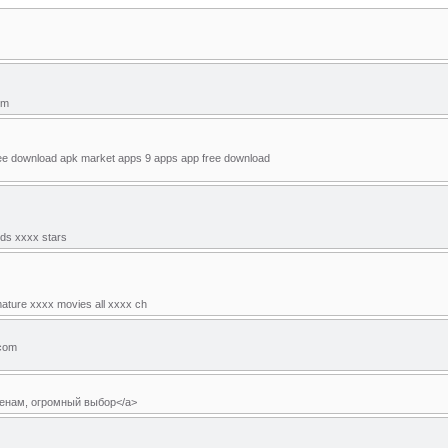
om
free download apk market apps 9 apps app free download
ids xxxx stars
amature xxxx movies all xxxx ch
.com
м ценам, огромный выбор</a>