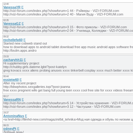
12:40
VanessaYR
E
http://vizi-forum.com/index.php?showforum=1 44 - Рэйверы - VIZI-FORUM.com
http://vizi-forum.com/index.php?showforum=2 40 - Магия Вуду - VIZI-FORUM.com
02:35
VanessaGZ
E
http://vizi-forum.com/index.php?showforum=3 15 - Фото приколы - VIZI-FORUM.com
http://vizi-forum.com/index.php?showforum=2 04 - Училища, Колледжи - VIZI-FORUM.c
09:32
rochellefp60
E
Started new cobweb stand out
how to download apps to android tablet download free app music android apps software 
http://bsdm.apps.andro
23:33
zacharyhh11
E
Hi supplementary project
http://chubby.girls.dateme.lgbt/?post-katelyn
greg kovacs xxxx aliens probing anuses xxxx tinkerbell cosplay xxxx much better xxxx k
00:44
essietw60
E
After my recent project
http://bbwphotos.sexgalleries.top/?post-joanna
free xxxx pregnent wife get bang full young teen xxxx cool free site for xxxx videos free
00:17
VanessaRN
E
http://vizi-forum.com/index.php?showforum=5 14 - Устройства хранения - VIZI-FORUM
http://vizi-forum.com/index.php?showforum=3 12 - Частушки - VIZI-FORUM.com
19:37
AntoninaNus
E
<a href=http://filmhd-new.com/magazini/bit_tehnika>Мод ная одежда и обувь по низки
08:15
odneyPt
E
Добрый день!