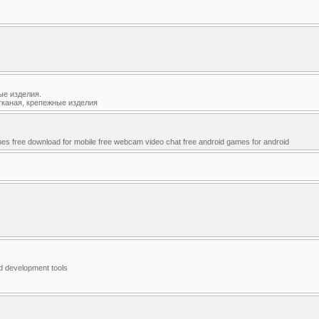
ые изделия.
тканая, крепежные изделия
mes free download for mobile free webcam video chat free android games for android
d development tools