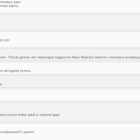
тиковых карт:
очные карты,
UM.com
акс Стил - После долгих лет переездов подросток Макс МакГрат вместе с матерью возвращ
ион автодром купить.
ии
ment course online adult tv channel apps
знообразные!О цените.