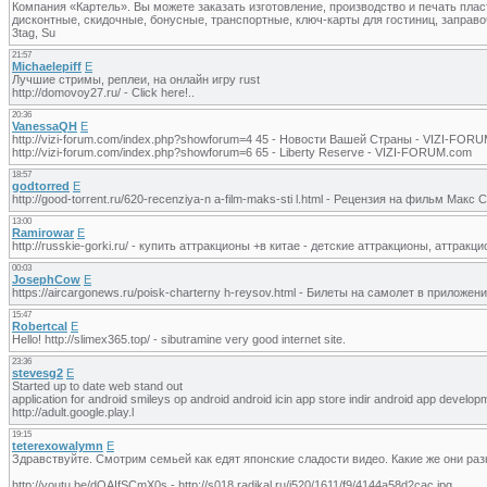
Компания «Картель». Вы можете заказать изготовление, производство и печать плас
дисконтные, скидочные, бонусные, транспортные, ключ-карты для гостиниц, заправ
3tag, Su
21:57
Michaelepiff
E
Лучшие стримы, реплеи, на онлайн игру rust
http://domovoy27.ru/ - Click here!..
20:36
VanessaQH
E
http://vizi-forum.com/index.php?showforum=4 45 - Новости Вашей Страны - VIZI-FOR
http://vizi-forum.com/index.php?showforum=6 65 - Liberty Reserve - VIZI-FORUM.com
18:57
godtorred
E
http://good-torrent.ru/620-recenziya-n a-film-maks-sti l.html - Рецензия на фильм М
13:00
Ramirowar
E
http://russkie-gorki.ru/ - купить аттракционы +в китае - детские аттракционы, аттракц
00:03
JosephCow
E
https://aircargonews.ru/poisk-charterny h-reysov.html - Билеты на самолет в приложен
15:47
Robertcal
E
Hello! http://slimex365.top/ - sibutramine very good internet site.
23:36
stevesg2
E
Started up to date web stand out
application for android smileys op android android icin app store indir android app develop
http://adult.google.play.l
19:15
teterexowalymn
E
Здравствуйте. Смотрим семьей как едят японские сладости видео. Какие же они ра
http://youtu.be/dQAIfSCmX0s - http://s018.radikal.ru/i520/1611/f9/4144a58d2cac.jpg