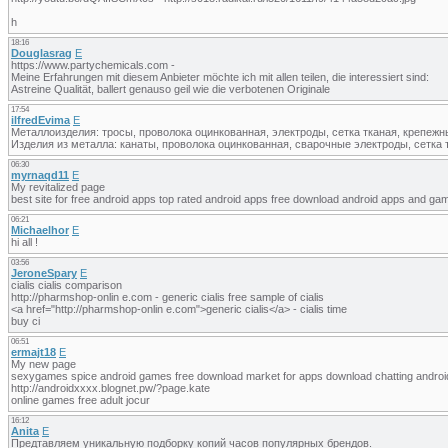
h
18:16
Douglasrag
E
https://www.partychemicals.com -
Meine Erfahrungen mit diesem Anbieter möchte ich mit allen teilen, die interessiert sind:
Astreine Qualität, ballert genauso geil wie die verbotenen Originale
17:54
ilfredEvima
E
Металлоизделия: тросы, проволока оцинкованная, электроды, сетка тканая, крепежн
Изделия из металла: канаты, проволока оцинкованная, сварочные электроды, сетка 
06:30
myrnaqd11
E
My revitalized page
best site for free android apps top rated android apps free download android apps and ga
06:21
Michaelhor
E
hi all !
03:56
JeroneSpary
E
cialis cialis comparison
http://pharmshop-onlin e.com - generic cialis free sample of cialis
<a href="http://pharmshop-onlin e.com">generic cialis</a> - cialis time
buy ci
06:51
ermajt18
E
My new page
sexygames spice android games free download market for apps download chatting androi
http://androidxxxx.blognet.pw/?page.kate
online games free adult jocur
16:12
Anita
E
Предтавляем уникальную подборку копий часов популярных брендов.