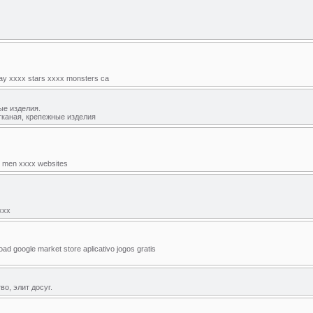
 gay xxxx stars xxxx monsters ca
ые изделия.
тканая, крепежные изделия
ed men xxxx websites
xxxx
ad google market store aplicativo jogos gratis
во, элит досуг.