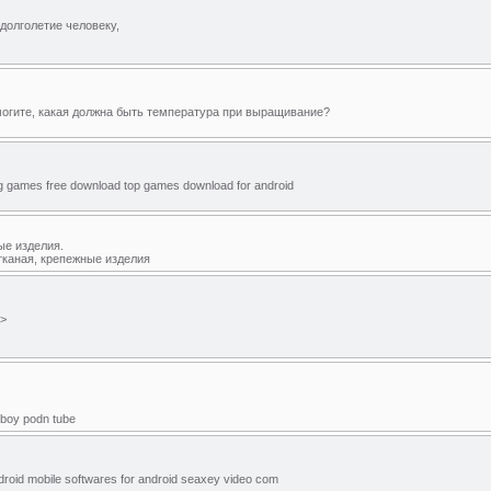
 долголетие человеку,
омогите, какая должна быть температура при выращивание?
 big games free download top games download for android
ые изделия.
тканая, крепежные изделия
a>
 boy podn tube
ndroid mobile softwares for android seaxey video com