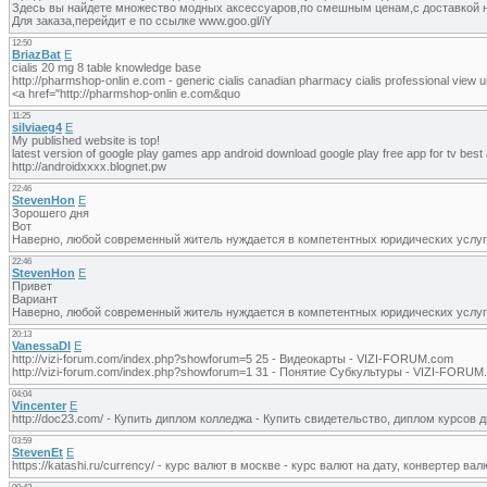
Здесь вы найдете множество модных аксессуаров,по смешным ценам,с доставкой н
Для заказа,перейдит е по ссылке www.goo.gl/iY
12:50
BriazBat
E
cialis 20 mg 8 table knowledge base
http://pharmshop-onlin e.com - generic cialis canadian pharmacy cialis professional view
<a href="http://pharmshop-onlin e.com&quo
11:25
silviaeg4
E
My published website is top!
latest version of google play games app android download google play free app for tv best 
http://androidxxxx.blognet.pw
22:46
StevenHon
E
Зорошего дня
Вот
Наверно, любой современный житель нуждается в компетентных юридических услуг
22:46
StevenHon
E
Привет
Вариант
Наверно, любой современный житель нуждается в компетентных юридических услуг
20:13
VanessaDI
E
http://vizi-forum.com/index.php?showforum=5 25 - Видеокарты - VIZI-FORUM.com
http://vizi-forum.com/index.php?showforum=1 31 - Понятие Субкультуры - VIZI-FORUM
04:04
Vincenter
E
http://doc23.com/ - Купить диплом колледжа - Купить свидетельство, диплом курсов 
03:59
StevenEt
E
https://katashi.ru/currency/ - курс валют в москве - курс валют на дату, конвертер ва