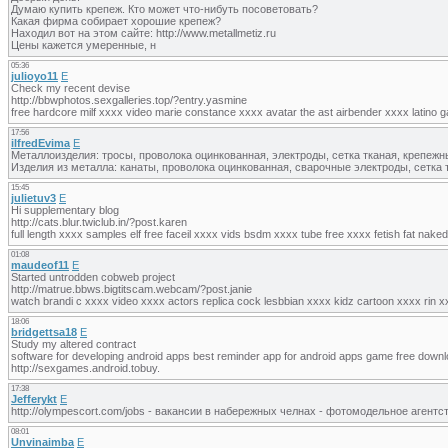
Думаю купить крепеж. Кто может что-нибуть посоветовать?
Какая фирма собирает хорошие крепеж?
Находил вот на этом сайте: http://www.metallmetiz.ru
Цены кажется умеренные, н
05:36
julioyo11
E
Check my recent devise
http://bbwphotos.sexgalleries.top/?entry.yasmine
free hardcore milf xxxx video marie constance xxxx avatar the ast airbender xxxx latino
17:56
ilfredEvima
E
Металлоизделия: тросы, проволока оцинкованная, электроды, сетка тканая, крепежн
Изделия из металла: канаты, проволока оцинкованная, сварочные электроды, сетка 
15:45
julietuv3
E
Hi supplementary blog
http://cats.blur.twiclub.in/?post.karen
full length xxxx samples elf free faceil xxxx vids bsdm xxxx tube free xxxx fetish fat nak
01:08
maudeof11
E
Started untrodden cobweb project
http://matrue.bbws.bigtitscam.webcam/?post.janie
watch brandi c xxxx video xxxx actors replica cock lesbbian xxxx kidz cartoon xxxx rin 
18:06
bridgettsa18
E
Study my altered contract
software for developing android apps best reminder app for android apps game free downlo
http://sexgames.android.tobuy.
17:38
Jefferykt
E
http://olympescort.com/jobs - вакансии в набережных челнах - фотомодельное агентст
08:01
Unvinaimba
E