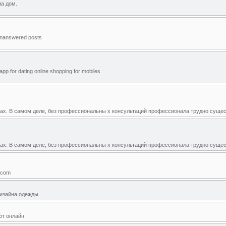
а дом.
 unanswered posts
app for dating online shopping for mobiles
ах. В самом деле, без профессиональны х консультаций профессионала трудно суще
ах. В самом деле, без профессиональны х консультаций профессионала трудно суще
.com
дизайна одежды.
лют онлайн.